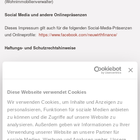
(Wohnimmobilienverwalter)
Social Media und andere Onlinepräsenzen
Dieses Impressum gilt auch für die folgenden Social-Media-Präsenzen
und Onlineprofile:
https://www.facebook.com/neuwirthfinance/
Haftungs- und Schutzrechtshinweise
Hinweise zur Datenverarbeitung im Zusammenhang mit der
Facebook Fanpage
Wir nutzen unsere Facebook Fanpage, um über uns und unsere
Diese Webseite verwendet Cookies
Produkte oder Dienstleistungen zu informieren. Und natürlich auch, um
mit Facebook-Nutzern in Kontakt zu treten und zu kommunizieren.
Wir verwenden Cookies, um Inhalte und Anzeigen zu
Technisch wird die Datenverarbeitung durch Facebook erbracht.
personalisieren, Funktionen für soziale Medien anbieten
Insoweit verweisen wir auf die Datenschutzhinweise von Facebook:
zu können und die Zugriffe auf unsere Website zu
https://www.facebook.com/privacy/explanation
analysieren. Außerdem geben wir Informationen zu Ihrer
Verwendung unserer Website an unsere Partner für
Nach der Rechtsprechung des EuGH kann jedoch u.U. für Teile der
soziale Medien, Werbung und Analysen weiter. Unsere