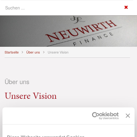
Startseite
Über uns
Unsere Vision
Über uns
Unsere Vision
Unsere Vision ist es, jedem gewerblichen Immobilienfinanzierer eine
Finanzierung zu ermöglichen, die drei Aspekte miteinander vereint:
Sicherheit + hohe Flexibilität + langfristig niedrige
Zinsen.