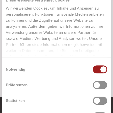
Diese Webseite verwendet Cookies
Bis zu 50-70% Zinsersparnis bei der Immobilien-Finanzierung durch
unsere Experten-Zinsberatung
Wir verwenden Cookies, um Inhalte und Anzeigen zu
personalisieren, Funktionen für soziale Medien anbieten
zu können und die Zugriffe auf unsere Website zu
analysieren. Außerdem geben wir Informationen zu Ihrer
Verwendung unserer Website an unsere Partner für
soziale Medien, Werbung und Analysen weiter. Unsere
Partner führen diese Informationen möglicherweise mit
weiteren Daten zusammen, die Sie ihnen bereitgestellt
Zinsmanagement
haben oder die sie im Rahmen Ihrer Nutzung der Dienste
gesammelt haben.
Einwilligungsauswahl
Notwendig
JETZT INFORMIEREN
Präferenzen
Statistiken
Über uns